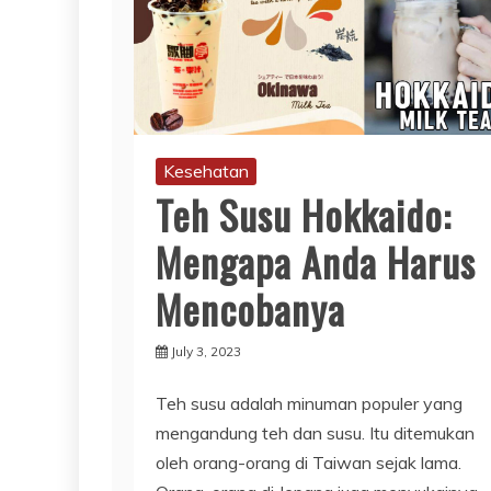
Kesehatan
Teh Susu Hokkaido:
Mengapa Anda Harus
Mencobanya
July 3, 2023
Teh susu adalah minuman populer yang
mengandung teh dan susu. Itu ditemukan
oleh orang-orang di Taiwan sejak lama.