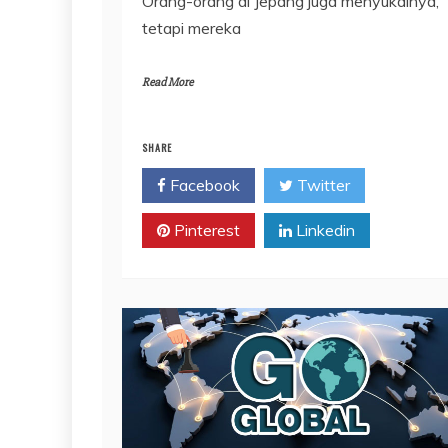
Orang-orang di Jepang juga menyukainya,
tetapi mereka
Read More
SHARE
Facebook
Twitter
Pinterest
Linkedin