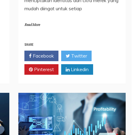
menciptakan identitas dan citra merek yang
mudah diingat untuk setiap
Read More
SHARE
Facebook
Twitter
Pinterest
Linkedin