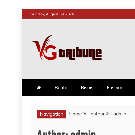
Skip
Sunday, August 09, 2026
to
content
VGTRIBUNE – SIT
VG TRIBUNE ADALAH SITUS 
SEDANG BANYAK DIBICARAKAN
TERUPDATE SEDA
LAINNYA.
Berita
Bisnis
Fashion
Home
author
admin
Navigation
Author:
admin