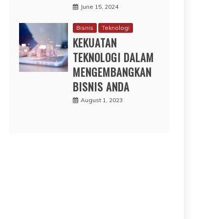
June 15, 2024
Bisnis
Teknologi
KEKUATAN
TEKNOLOGI DALAM
MENGEMBANGKAN
BISNIS ANDA
August 1, 2023