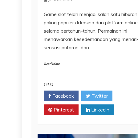
Game slot telah menjadi salah satu hiburan
paling populer di kasino dan platform online
selama bertahun-tahun. Permainan ini
menawarkan kesederhanaan yang menarik
sensasi putaran, dan
Read More
SHARE
Facebook
Twitter
Pinterest
Linkedin