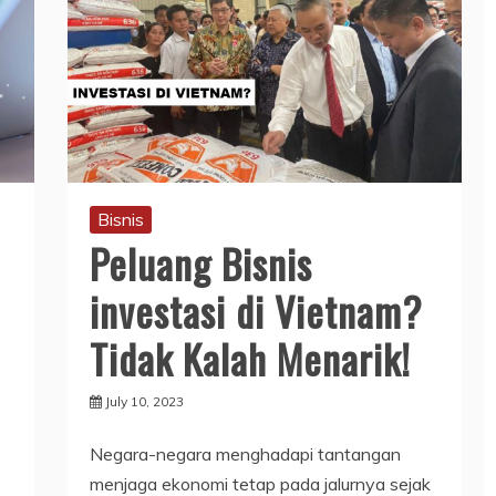
Bisnis
Peluang Bisnis
investasi di Vietnam?
Tidak Kalah Menarik!
July 10, 2023
Negara-negara menghadapi tantangan
menjaga ekonomi tetap pada jalurnya sejak