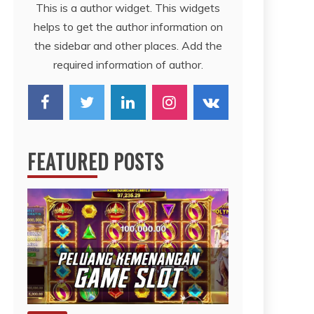
This is a author widget. This widgets
helps to get the author information on
the sidebar and other places. Add the
required information of author.
FEATURED POSTS