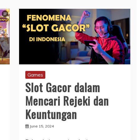
Games
Slot Gacor dalam
Mencari Rejeki dan
Keuntungan
June 15, 2024