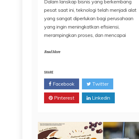
Dalam lanskap bisnis yang berkembang
pesat saat ini, teknologi telah menjadi alat
yang sangat diperlukan bagi perusahaan
yang ingin meningkatkan efisiensi,
merampingkan proses, dan mencapai
Read More
SHARE
Facebook
Twitter
Pinterest
Linkedin