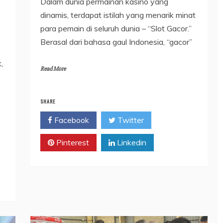
Dalam dunia permainan kasino yang
dinamis, terdapat istilah yang menarik minat
para pemain di seluruh dunia – “Slot Gacor.”
Berasal dari bahasa gaul Indonesia, “gacor”
,
Read More
SHARE
Facebook
Twitter
Pinterest
Linkedin