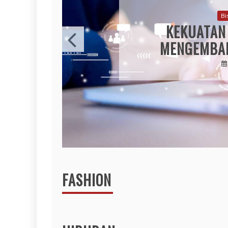
PELUANG B
VIETNAM? TI
FASHION
HIBURAN