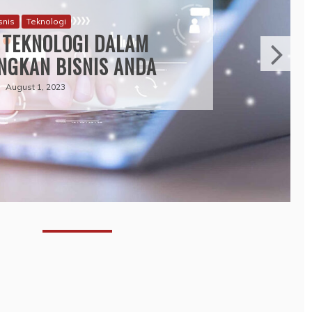
ISNIS INVESTASI DI
DAK KALAH MENARIK!
July 10, 2023