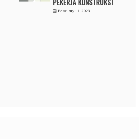
Games