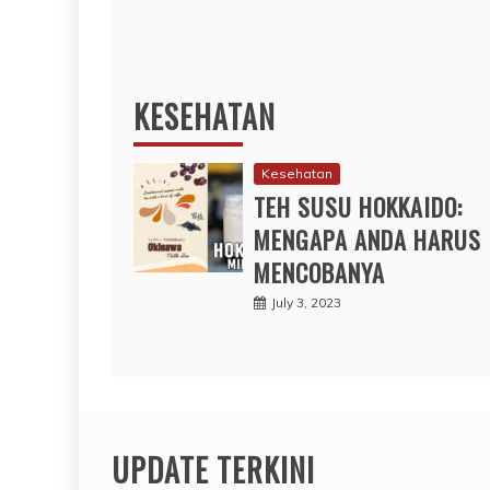
KESEHATAN
Kesehatan
TEH SUSU HOKKAIDO:
MENGAPA ANDA HARUS
MENCOBANYA
July 3, 2023
UPDATE TERKINI
Games