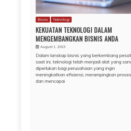
Bisnis
Teknologi
KEKUATAN TEKNOLOGI DALAM
MENGEMBANGKAN BISNIS ANDA
August 1, 2023
Dalam lanskap bisnis yang berkembang pesa
saat ini, teknologi telah menjadi alat yang sa
diperlukan bagi perusahaan yang ingin
meningkatkan efisiensi, merampingkan proses
dan mencapai