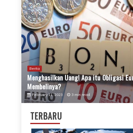
Berita
5 Alasan Teratas EHS Meningkatkan Prof
a Cara
June 9, 2023
4 min read
TERBARU
Bisnis