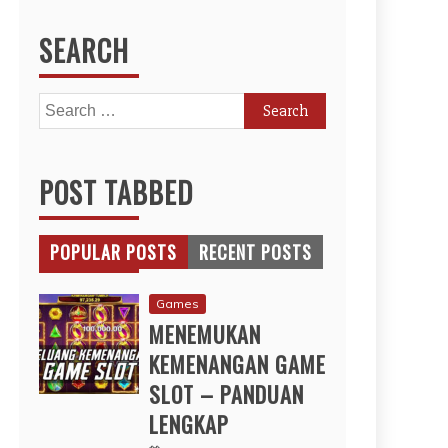
PENTINGNYA CUSTOM BOTO
BAGI PERUSAHAAN PA
Search
June 22, 2023
for:
POST TABBED
POPULAR POSTS
RECENT POSTS
Games
MENEMUKAN
KEMENANGAN GAME
SLOT – PANDUAN
LENGKAP
June 21, 2024
Games