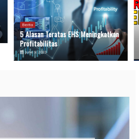
Berita
5 Alasan Teratas EHS Meningkatkan
Profitabilitas
June 9, 2023
Bisnis