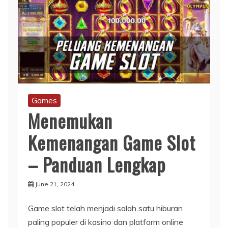
Games
Menemukan
Kemenangan Game Slot
– Panduan Lengkap
June 21, 2024
Game slot telah menjadi salah satu hiburan
paling populer di kasino dan platform online