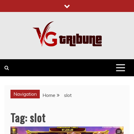
Skip
to
content
VGTRIBUNE – SITUS BERITA INFORMASI
VG TRIBUNE ADALAH SITUS BERITA INFORMASI DUNIA
TERKINI DENGAN BERITA TERUPDATE YANG SEDANG
DUNIA TERKINI TERUPDATE SEDANG
BANYAK DIBICARAKAN. BERITA TRENDING HARI INI,
TRENDING
FASHION, BISNIS, TEKNOLOGI DAN LAINNYA.
Navigation
Home
slot
Tag:
slot