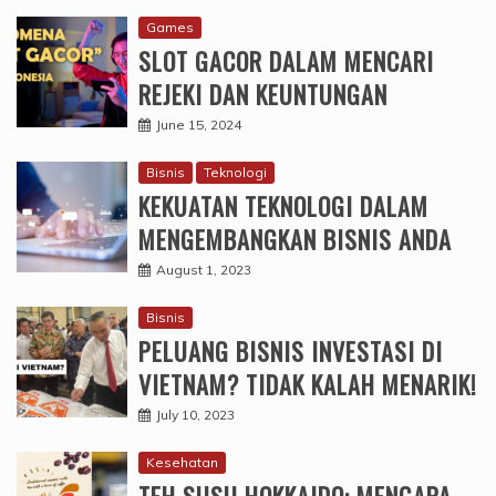
Games
SLOT GACOR DALAM MENCARI
REJEKI DAN KEUNTUNGAN
June 15, 2024
Bisnis
Teknologi
KEKUATAN TEKNOLOGI DALAM
MENGEMBANGKAN BISNIS ANDA
August 1, 2023
Bisnis
PELUANG BISNIS INVESTASI DI
VIETNAM? TIDAK KALAH MENARIK!
July 10, 2023
Kesehatan