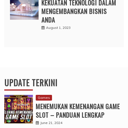
KEKUATAN TEKNOLOGI DALAM
MENGEMBANGKAN BISNIS
ANDA
August 1, 2023
UPDATE TERKINI
Games
MENEMUKAN KEMENANGAN GAME
SLOT – PANDUAN LENGKAP
June 21, 2024