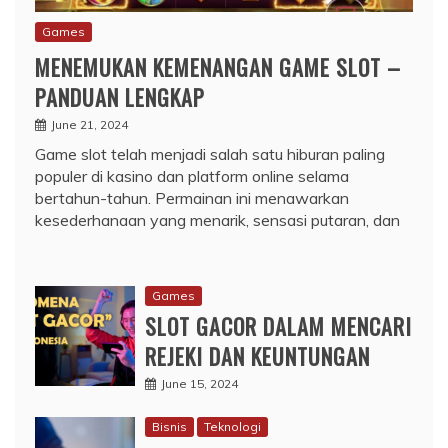
Games
MENEMUKAN KEMENANGAN GAME SLOT –
PANDUAN LENGKAP
June 21, 2024
Game slot telah menjadi salah satu hiburan paling
populer di kasino dan platform online selama
bertahun-tahun. Permainan ini menawarkan
kesederhanaan yang menarik, sensasi putaran, dan
Games
SLOT GACOR DALAM MENCARI
REJEKI DAN KEUNTUNGAN
June 15, 2024
Bisnis
Teknologi