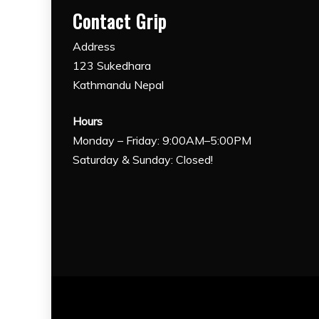
Contact Grip
Address
123 Sukedhara
Kathmandu Nepal
Hours
Monday – Friday: 9:00AM–5:00PM
Saturday & Sunday: Closed!