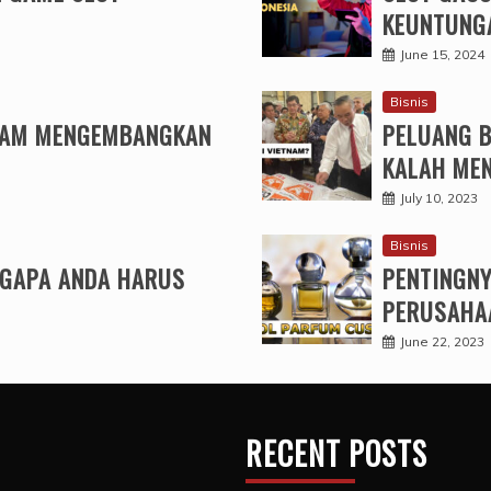
KEUNTUNG
June 15, 2024
Bisnis
ALAM MENGEMBANGKAN
PELUANG B
KALAH MEN
July 10, 2023
Bisnis
NGAPA ANDA HARUS
PENTINGN
PERUSAHA
June 22, 2023
RECENT POSTS