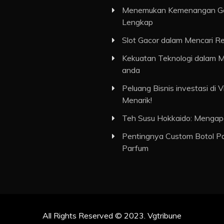
Menemukan Kemenangan Ga
Lengkap
Slot Gacor dalam Mencari R
Kekuatan Teknologi dalam 
anda
Peluang Bisnis investasi di 
Menarik!
Teh Susu Hokkaido: Menga
Pentingnya Custom Botol P
Parfum
All Rights Reserved © 2023. Vgtribune