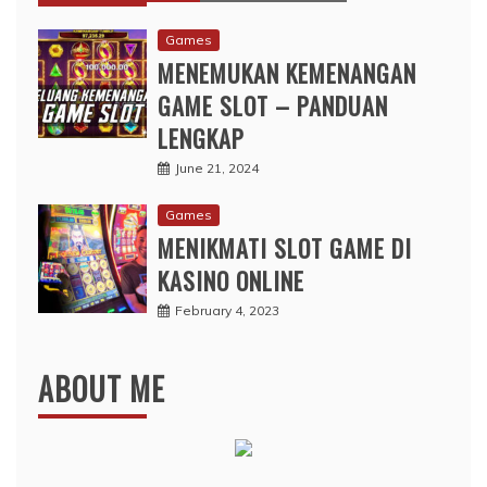
Games
MENEMUKAN KEMENANGAN
GAME SLOT – PANDUAN
LENGKAP
June 21, 2024
Games
MENIKMATI SLOT GAME DI
KASINO ONLINE
February 4, 2023
ABOUT ME