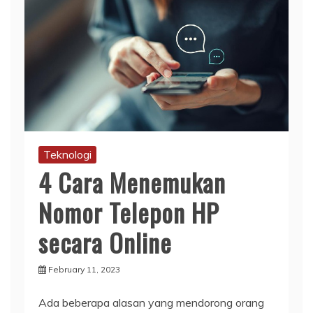
Teknologi
4 Cara Menemukan
Nomor Telepon HP
secara Online
February 11, 2023
Ada beberapa alasan yang mendorong orang