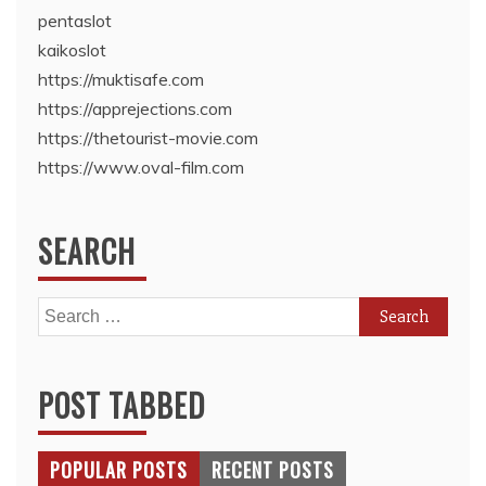
pentaslot
kaikoslot
https://muktisafe.com
https://apprejections.com
https://thetourist-movie.com
https://www.oval-film.com
SEARCH
Search
for:
POST TABBED
POPULAR POSTS
RECENT POSTS