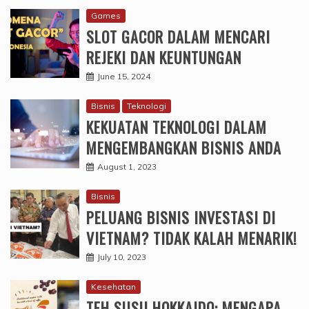
Games
SLOT GACOR DALAM MENCARI
REJEKI DAN KEUNTUNGAN
June 15, 2024
Bisnis
Teknologi
KEKUATAN TEKNOLOGI DALAM
MENGEMBANGKAN BISNIS ANDA
August 1, 2023
Bisnis
PELUANG BISNIS INVESTASI DI
VIETNAM? TIDAK KALAH MENARIK!
July 10, 2023
Kesehatan
TEH SUSU HOKKAIDO: MENGAPA