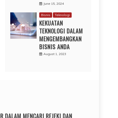
June 15, 2024
Bisnis
Teknologi
KEKUATAN
TEKNOLOGI DALAM
MENGEMBANGKAN
BISNIS ANDA
August 1, 2023
R DALAM MENCARI REJEKI DAN