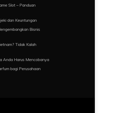
me Slot – Panduan
ejeki dan Keuntungan
Mengembangkan Bisnis
Vietnam? Tidak Kalah
pa Anda Harus Mencobanya
arfum bagi Perusahaan