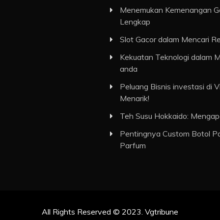
Menemukan Kemenangan Ga
Lengkap
Slot Gacor dalam Mencari R
Kekuatan Teknologi dalam 
anda
Peluang Bisnis investasi di 
Menarik!
Teh Susu Hokkaido: Menga
Pentingnya Custom Botol P
Parfum
All Rights Reserved © 2023. Vgtribune