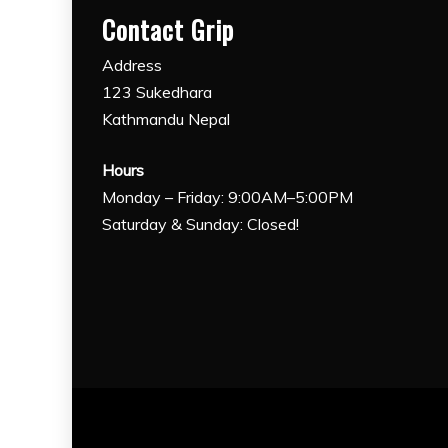
Contact Grip
Address
123 Sukedhara
Kathmandu Nepal
Hours
Monday – Friday: 9:00AM–5:00PM
Saturday & Sunday: Closed!