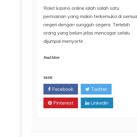
Rolet kasino online ialah salah satu
permainan yang makin terkemuka di semu
negeri dengan sungguh segera. Terlebih
orang yang belum jelas mencagar selalu
dijumpai menyortir
Read More
SHARE
Facebook
Twitter
Pinterest
Linkedin